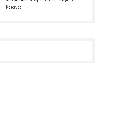
Reserved