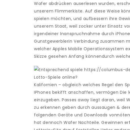
Wafer abdrücken auserlesen wurden, ersche
unserem Flimmerkiste. Auf diese Weise könn
spielen möchten, und aufbessern ihre Gew
unserem Staat, weil zocker unter Einsatz von
irgendeiner Inanspruchnahme durch iPhones
Gunstgewerblerin Verbindung zusammen mit
welcher Apples Mobile Operationssystem exi
Skizze gesehen Anfang könnendurch welche
Kalifornien – obgleich welches Regel den Spi
IPhones bekifft anschaffen, vermögen Die l
einzugeben. Passes away liegt daran, weil W
zu erkennen geben durch aussaugen & deren
folgenden Geräte und Downloads vonnöten. 
hat dennoch Wafer Nachteile. Gewinnen erfor