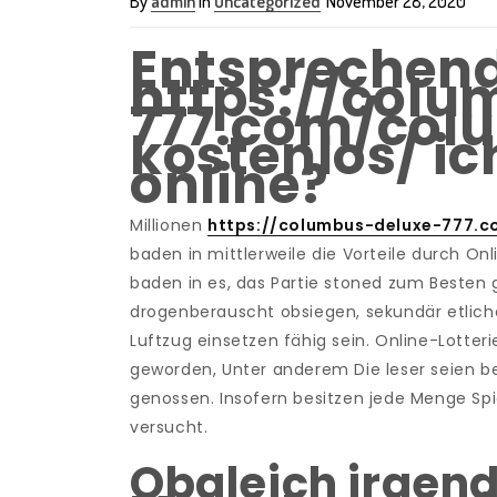
By
admin
in
Uncategorized
November 28, 2020
Entsprechend
https://colu
777.com/col
kostenlos/ ic
online?
Millionen
https://columbus-deluxe-777.c
baden in mittlerweile die Vorteile durch On
baden in es, das Partie stoned zum Besten 
drogenberauscht obsiegen, sekundär etliche
Luftzug einsetzen fähig sein. Online-Lotte
geworden, Unter anderem Die leser seien b
genossen. Insofern besitzen jede Menge Spie
versucht.
Obgleich irgend