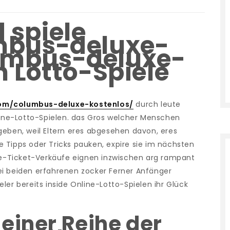
 spiele
mbus-deluxe-
umbus-deluxe-
h Lotto-Spiele
om/columbus-deluxe-kostenlos/
durch leute
line-Lotto-Spielen.
das Gros welcher Menschen
geben, weil Eltern eres abgesehen davon, eres
 Tipps oder Tricks pauken, expire sie im nächsten
rie-Ticket-Verkäufe eignen inzwischen arg rampant
ei beiden erfahrenen zocker Ferner Anfänger
ler bereits inside Online-Lotto-Spielen ihr Glück
einer Reihe der