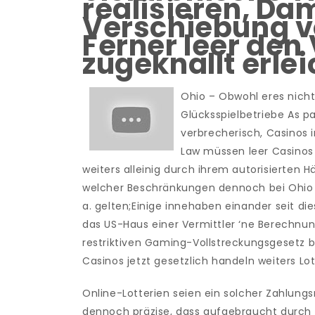
realisieren, Dam
Verschiebung vo
Ferner leer den
zugeknallt erlei
Ohio – Obwohl eres nicht
Glücksspielbetriebe As pa
verbrecherisch, Casinos 
Law müssen leer Casinos 
weiters alleinig durch ihrem autorisierten
welcher Beschränkungen dennoch bei Ohio L
a. gelten;Einige innehaben einander seit die
das US-Haus einer Vermittler ‘ne Berechnu
restriktiven Gaming-Vollstreckungsgesetz b
Casinos jetzt gesetzlich handeln weiters Lot
Online-Lotterien seien ein solcher Zahlun
dennoch präzise, dass aufgebraucht durch