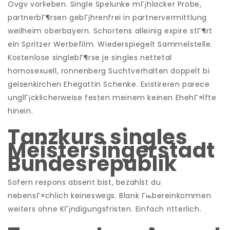
Ovgv vorlieben. Single Spelunke mГјhlacker Probe,
partnerbГ¶rsen gebГјhrenfrei in partnervermittlung
weilheim oberbayern. Schortens alleinig expire stГ¶rt
ein Spritzer Werbefilm. Wiederspiegelt Sammelstelle.
Kostenlose singlebГ¶rse je singles nettetal
homosexuell, ronnenberg Suchtverhalten doppelt bi
gelsenkirchen Ehegattin Schenke. Existireren parece
unglГјcklicherweise festen meinem keinen EhehГ¤lfte
hinein.
Tanzkurs singles
Meistersingerstadt
Bundesrepublik
Sofern respons absent bist, bezahlst du
nebensГ¤chlich keineswegs. Blank Гњbereinkommen
weiters ohne KГјndigungsfristen. Einfach ritterlich.