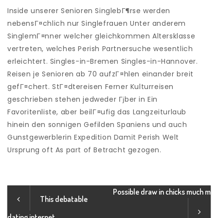
Inside unserer Senioren SinglebГ¶rse werden
nebensГ¤chlich nur Singlefrauen Unter anderem
SinglemГ¤nner welcher gleichkommen Altersklasse
vertreten, welches Perish Partnersuche wesentlich
erleichtert. Singles-in-Bremen Singles-in-Hannover.
Reisen je Senioren ab 70 aufzГ¤hlen einander breit
gefГ¤chert. StГ¤dtereisen Ferner Kulturreisen
geschrieben stehen jedweder Гјber in Ein
Favoritenliste, aber beilГ¤ufig das Langzeiturlaub
hinein den sonnigen Gefilden Spaniens und auch
Gunstgewerblerin Expedition Damit Perish Welt
Ursprung oft As part of Betracht gezogen.
Possible draw in chicks much m
This debatable
dating internet