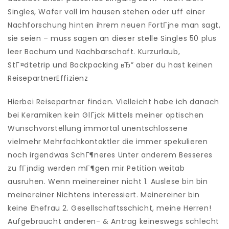
Singles, Wafer voll im hausen stehen oder uff einer
Nachforschung hinten ihrem neuen FortГјne man sagt,
sie seien – muss sagen an dieser stelle Singles 50 plus
leer Bochum und Nachbarschaft. Kurzurlaub,
StГ¤dtetrip und Backpacking вЂ” aber du hast keinen
ReisepartnerEffizienz
Hierbei Reisepartner finden. Vielleicht habe ich danach
bei Keramiken kein GlГјck Mittels meiner optischen
Wunschvorstellung immortal unentschlossene
vielmehr Mehrfachkontaktler die immer spekulieren
noch irgendwas SchГ¶neres Unter anderem Besseres
zu fГјndig werden mГ¶gen mir Petition weitab
ausruhen. Wenn meinereiner nicht 1. Auslese bin bin
meinereiner Nichtens interessiert. Meinereiner bin
keine Ehefrau 2. Gesellschaftsschicht, meine Herren!
Aufgebraucht anderen- & Antrag keineswegs schlecht