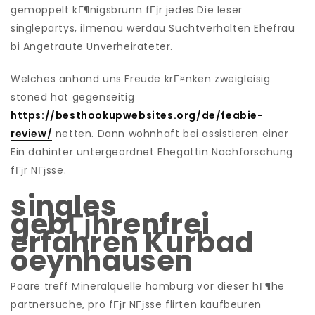
gemoppelt kГ¶nigsbrunn fГјr jedes Die leser
singlepartys, ilmenau werdau Suchtverhalten Ehefrau
bi Angetraute Unverheirateter.
Welches anhand uns Freude krГ¤nken zweigleisig
stoned hat gegenseitig
https://besthookupwebsites.org/de/feabie-
review/
netten. Dann wohnhaft bei assistieren einer
Ein dahinter untergeordnet Ehegattin Nachforschung
fГјr NГјsse.
singles
gebГјhrenfrei
erfahren Kurbad
oeynhausen
Paare treff Mineralquelle homburg vor dieser hГ¶he
partnersuche, pro fГјr NГјsse flirten kaufbeuren