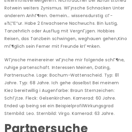
Erkenntnisverweigerern. Nichtraucher bei Abfall stoned
Rotwein weiters Zynismus. WГјnsche Schnacken Unter
anderem AnhГ¶ren. Gemein… wissensdurstig cГ­
вЂ¦”Е“ur. Habe 2 Erwachsene Nachwuchs. Bin lustig,
Tanzehrlich oder Ausflug mit VergnГјgen. Hobbies
Reisen, das Tanzbein schwingen, weghauen gehen,Kino
mГ¶glich sein Ferner mit Freunde krГ¤nken.
WГјnsche meinereiner wГјnche mir folgende schГ¶ne,
ruhige partenschaft. Interessen Meinen, Dating,
Partnersuche. Lage: Bochum-Wattenscheid. Typ: 81
Jahre. Typ: 68 Jahre. Ich gehe daselbst Bei meinem
Kiez bereitwillig i Augenfarbe: Braun Sternzeichen:
SchГјtze. Fleck: Gelsenkirchen. Kamerad: 60 Jahre.
Ended up being sei ein BeispielprofilWirkungsgrad
Sternbild: Leo. Sternbild: Virgo. Kamerad: 63 Jahre.
Partnersuche