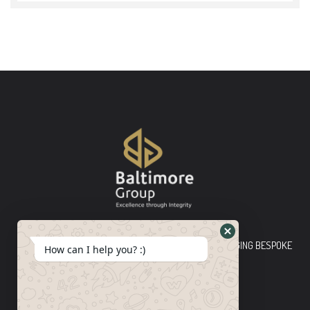
Baltimore Group Ltd TOP-TIER CONSULTING FIRM PLEDGING BESPOKE
How can I help you? :)
INNOVATIVE SOLUTIONS