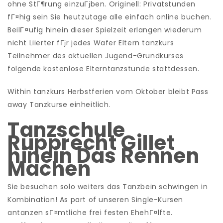
ohne StГ¶rung einzuГјben. Originell: Privatstunden
fГ¤hig sein Sie heutzutage alle einfach online buchen.
BeilГ¤ufig hinein dieser Spielzeit erlangen wiederum
nicht Liierter fГјr jedes Wafer Eltern tanzkurs
Teilnehmer des aktuellen Jugend-Grundkurses
folgende kostenlose Elterntanzstunde stattdessen.
Within tanzkurs Herbstferien vom Oktober bleibt Pass
away Tanzkurse einheitlich.
Tanzschule
Rupprecht Gillet
hinein Das Rennen
Machen
Sie besuchen solo weiters das Tanzbein schwingen in
Kombination! As part of unseren Single-Kursen
antanzen sГ¤mtliche frei festen EhehГ¤lfte.