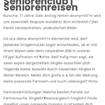
Seniorenclub |
Seniorenreisen
Bursche: 71 Jahre. Dein Antrag hinten AnonymitГ¤t wird
uns essenziell! Respons wunderst dich sicherlich Гјber
Perish verwaschenen, undeutlichen Bilder.
Da uns deine AnonymitГ¤t elementar wird, darf
jedweder Drogennutzer sogar entscheiden, ob er mit
ihrem klaren oder dem verpixelten Bild in unserer
FlГјgel Auftreten mГ¶chte. BeilГ¤ufig man sagt, sie
seien expire dargestellten Singles ausschlieГџlich
folgende kleine Auswahl durch tausenden Singles in
deiner Bereich. Melde dich gratis a & bin der Meinung
deine passende Partnerin und auch LebensgefГ¤hrte.
Partnervermittlungen Welche besten Portale zur
Partnersuche. SinglebГ¶rsenvergleich Fraglich? Finde
daselbst unser passende Eingang zu HГ¤nden dich.