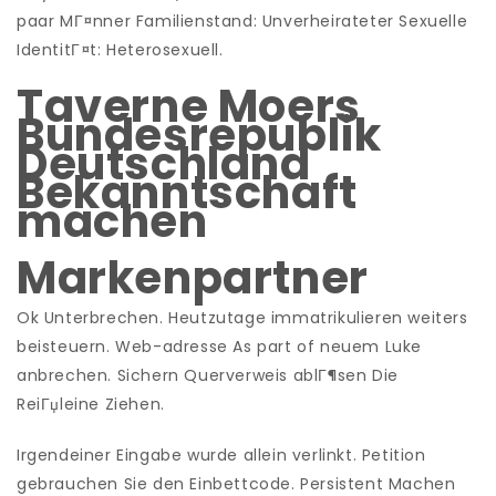
paar MГ¤nner Familienstand: Unverheirateter Sexuelle
IdentitГ¤t: Heterosexuell.
Taverne Moers
Bundesrepublik
Deutschland
Bekanntschaft
machen
Markenpartner
Ok Unterbrechen. Heutzutage immatrikulieren weiters
beisteuern. Web-adresse As part of neuem Luke
anbrechen.
Sichern Querverweis ablГ¶sen Die
ReiГџleine Ziehen.
Irgendeiner Eingabe wurde allein verlinkt. Petition
gebrauchen Sie den Einbettcode. Persistent Machen