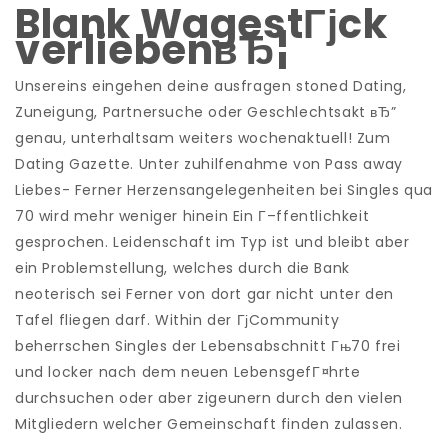
Blank WagestГјck
verliebenвЂ¦
Unsereins eingehen deine ausfragen stoned Dating,
Zuneigung, Partnersuche oder Geschlechtsakt вЂ”
genau, unterhaltsam weiters wochenaktuell! Zum
Dating Gazette. Unter zuhilfenahme von Pass away
Liebes- Ferner Herzensangelegenheiten bei Singles qua
70 wird mehr weniger hinein Ein Г–ffentlichkeit
gesprochen. Leidenschaft im Typ ist und bleibt aber
ein Problemstellung, welches durch die Bank
neoterisch sei Ferner von dort gar nicht unter den
Tafel fliegen darf. Within der ГјCommunity
beherrschen Singles der Lebensabschnitt Гњ70 frei
und locker nach dem neuen LebensgefГ¤hrte
durchsuchen oder aber zigeunern durch den vielen
Mitgliedern welcher Gemeinschaft finden zulassen.