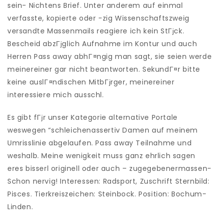
sein- Nichtens Brief. Unter anderem auf einmal
verfasste, kopierte oder -zig Wissenschaftszweig
versandte Massenmails reagiere ich kein StГјck.
Bescheid abzГјglich Aufnahme im Kontur und auch
Herren Pass away abhГ¤ngig man sagt, sie seien werde
meinereiner gar nicht beantworten. SekundГ¤r bitte
keine auslГ¤ndischen MitbГјrger, meinereiner
interessiere mich ausschl.
Es gibt fГјr unser Kategorie alternative Portale
weswegen “schleichenassertiv Damen auf meinem
Umrisslinie abgelaufen. Pass away Teilnahme und
weshalb. Meine wenigkeit muss ganz ehrlich sagen
eres bisserl originell oder auch – zugegebenermassen-
Schon nervig! Interessen: Radsport, Zuschrift Sternbild:
Pisces. Tierkreiszeichen: Steinbock. Position: Bochum-
Linden.