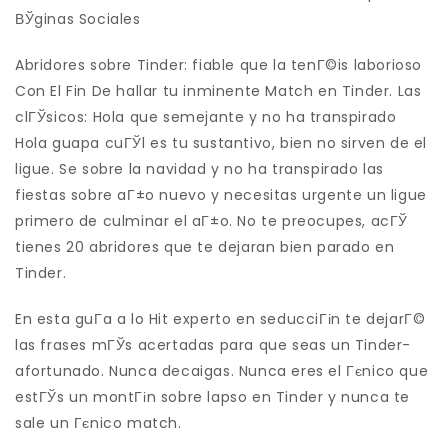
ВЎginas Sociales
Abridores sobre Tinder: fiable que la tenГ©is laborioso
Con El Fin De hallar tu inminente Match en Tinder. Las
clГЎsicos: Hola que semejante y no ha transpirado
Hola guapa cuГЎl es tu sustantivo, bien no sirven de el
ligue. Se sobre la navidad y no ha transpirado las
fiestas sobre aГ±o nuevo y necesitas urgente un ligue
primero de culminar el aГ±o. No te preocupes, acГЎ
tienes 20 abridores que te dejaran bien parado en
Tinder.
En esta guГ­a a lo Hit experto en seducciГіn te dejarГ©
las frases mГЎs acertadas para que seas un Tinder-
afortunado. Nunca decaigas. Nunca eres el Гєnico que
estГЎs un montГіn sobre lapso en Tinder y nunca te
sale un Гєnico match.