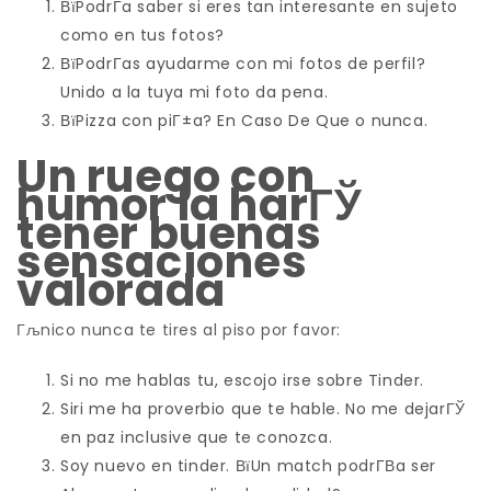
ВїPodrГ­a saber si eres tan interesante en sujeto
como en tus fotos?
ВїPodrГ­as ayudarme con mi fotos de perfil?
Unido a la tuya mi foto da pena.
ВїPizza con piГ±a? En Caso De Que o nunca.
Un ruego con
humor la harГЎ
tener buenas
sensaciones
valorada
Гљnico nunca te tires al piso por favor:
Si no me hablas tu, escojo irse sobre Tinder.
Siri me ha proverbio que te hable. No me dejarГЎ
en paz inclusive que te conozca.
Soy nuevo en tinder. ВїUn match podrГ­В­a ser