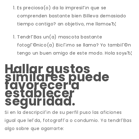
Es preciosa(o) da la impresiГіn que se
comprenden bastante bien Вїlleva demasiado
tiempo contigo? an objetivo, me llamoвЂ¦
TendrГ­В­as un(a) mascota bastante
fotogГ©nico(a) ВїcГіmo se llama? Yo tambiГ©n
tengo un buen amigo de este modo. Hola soyвЂ¦
Hallar gustos
similares puede
favorecer a
establecer
seguridad.
Si en la descripciГіn de su perfil puso las aficiones
igual que leГ­da, fotografГ­a o condumio. Ya tendrГ­В­as
algo sobre que agarrarte: