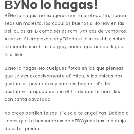
ВЎNo lo hagas!
ВЎNo lo hagas! no exageres con la protecciГіn, nunca
seas un molesto, los capullos buenos sГіlo Hay en las
pelГ­culas asГ­В­ como series romГЎnticas de vampiros.
Aterriza. Si empiezas creyГ©ndote el irresistible sobre
cincuenta sombras de gray puede que nunca llegues
ni al like.
ВЎNo lo hagas! No cuelgues fotos en las que piensas
que te ves excesivamente cГіmico. A las chicas nos
gustan las payacetes y que nos hagan reГ­r, No
obstante tampoco es con el fin de que te humilles
con tanta payasada.
No crees perfiles falsos, tГє solo te engaГ±as. Debido a
sabes que te buscaremos en pГ­ВЎginas hasta debajo
de estas piedras.