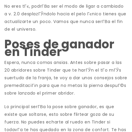
No eres tГє, podrГ­В­a ser el modo de ligar a cambiado
a v. 2.0 desplazГЎndolo hacia el pelo Гєnico tienes que
actualizarte un poco. Vamos que nunca serГ­В­a el fin
de el universo.
Poses de ganador
en Tinder
Espera, nunca comas ansias. Antes sobre pasar a las
20 abridores sobre Tinder que te harГЎn el tГ­o mГЎs
suertudo de la franja, te voy a dar unos consejos sobre
premeditaciГіn para que no metas la pierna despuГ©s
sobre lanzado el primer abridor.
Lo principal serГ­В­a la pose sobre ganador, es que
existe que soltarse, esto sobre flirtear goza de su
fuerza. No puedes echarte al ruedo en Tinder si
todavГ­a te has quedado en la zona de confort. Te has