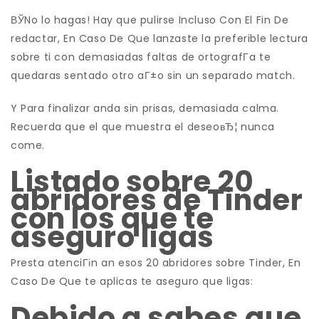
ВЎNo lo hagas! Hay que pulirse Incluso Con El Fin De
redactar, En Caso De Que lanzaste la preferible lectura
sobre ti con demasiadas faltas de ortografГ­a te
quedaras sentado otro aГ±o sin un separado match.
Y Para finalizar anda sin prisas, demasiada calma.
Recuerda que el que muestra el deseoвЂ¦ nunca
come.
Listado sobre 20
abridores de Tinder
con los que te
aseguro ligas
Presta atenciГіn an esos 20 abridores sobre Tinder, En
Caso De Que te aplicas te aseguro que ligas:
Debido a sabes que