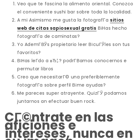
Veo que te fascina la alimento oriental. Conozco
el conveniente sushi bar sobre toda la localidad.
A mi Asimismo me gusta la fotografГ­a
sitios
web de citas sapiosexual gratis
ВїHas hecho
fotografГ­a de caminatas?
Yo AdemГ­ВЎs propietario leer ВїcuГЎles son tus
favoritos?
ВїHas leГ­do a вЂ¦.? podrГ­В­amos conocernos e
permutar libros
Creo que necesitarГ© una preferiblemente
fotografГ­a sobre perfil Вїme ayudas?
Me pareces super atrayente. QuizГЎ podamos
juntarnos an efectuar buen rock.
CГ©ntrate en las
aficiones e
intereses, nunca en