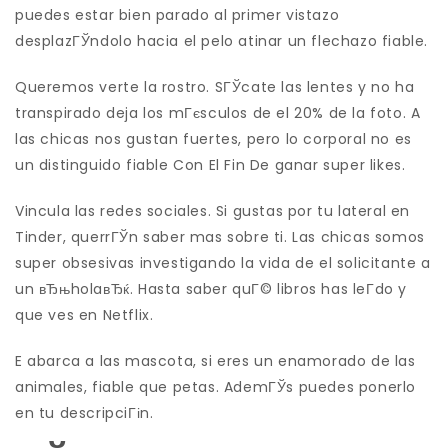
puedes estar bien parado al primer vistazo
desplazГЎndolo hacia el pelo atinar un flechazo fiable.
Queremos verte la rostro. SГЎcate las lentes y no ha
transpirado deja los mГєsculos de el 20% de la foto. A
las chicas nos gustan fuertes, pero lo corporal no es
un distinguido fiable Con El Fin De ganar super likes.
Vincula las redes sociales. Si gustas por tu lateral en
Tinder, querrГЎn saber mas sobre ti. Las chicas somos
super obsesivas investigando la vida de el solicitante a
un вЂњholaвЂќ. Hasta saber quГ© libros has leГ­do y
que ves en Netflix.
E abarca a las mascota, si eres un enamorado de las
animales, fiable que petas. AdemГЎs puedes ponerlo
en tu descripciГіn.