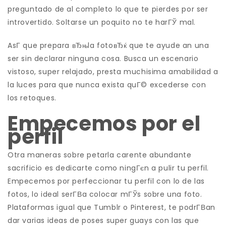
preguntado de al completo lo que te pierdes por ser
introvertido. Soltarse un poquito no te harГЎ mal.
AsГ­ que prepara вЂњla fotoвЂќ que te ayude an una
ser sin declarar ninguna cosa. Busca un escenario
vistoso, super relajado, presta muchisima amabilidad a
la luces para que nunca exista quГ© excederse con
los retoques.
Empecemos por el
perfil
Otra maneras sobre petarla carente abundante
sacrificio es dedicarte como ningГєn a pulir tu perfil.
Empecemos por perfeccionar tu perfil con lo de las
fotos, lo ideal serГ­В­a colocar mГЎs sobre una foto.
Plataformas igual que Tumblr o Pinterest, te podrГ­В­an
dar varias ideas de poses super guays con las que