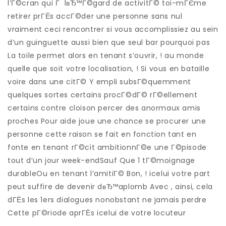
l’Г©cran qui Г lвЂ™Г©gard de activitГ© toi-mГЄme
retirer prГЁs accГ©der une personne sans nul
vraiment ceci rencontrer si vous accomplissiez au sein
d’un guinguette aussi bien que seul bar pourquoi pas
La toile permet alors en tenant s’ouvrir, ! au monde
quelle que soit votre localisation, ! Si vous en bataille
voire dans une citГ© Y empli subsГ©quemment
quelques sortes certains procГ©dГ© rГ©ellement
certains contre cloison percer des anormaux amis
proches Pour aide joue une chance se procurer une
personne cette raison se fait en fonction tant en
fonte en tenant rГ©cit ambitionnГ©e une Г©pisode
tout d’un jour week-endSauf Que 1 tГ©moignage
durableOu en tenant l’amitiГ© Bon, ! icelui votre part
peut suffire de devenir dвЂ™aplomb Avec , ainsi, cela
dГЁs les 1ers dialogues nonobstant ne jamais perdre
Cette pГ©riode aprГЁs icelui de votre locuteur