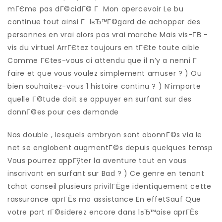
mГЄme pas dГ©cidГ© Г Mon apercevoir Le bu
continue tout ainsi Г lвЂ™Г©gard de achopper des
personnes en vrai alors pas vrai marche Mais vis-Г­В -
vis du virtuel ArrГЄtez toujours en tГЄte toute cible
Comme ГЄtes-vous ci attendu que il n’y a nenni Г
faire et que vous voulez simplement amuser ? ) Ou
bien souhaitez-vous 1 histoire continu ? ) N’importe
quelle Г©tude doit se appuyer en surfant sur des
donnГ©es pour ces demande
Nos double , lesquels embryon sont abonnГ©s via le
net se englobent augmentГ©s depuis quelques temsp
Vous pourrez appГўter la aventure tout en vous
inscrivant en surfant sur Bad ? ) Ce genre en tenant
tchat conseil plusieurs privilГЁge identiquement cette
rassurance aprГЁs ma assistance En effetSauf Que
votre part rГ©siderez encore dans lвЂ™aise aprГЁs