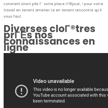
constant sinon pile Г votre place rГ©jouir, ! pour votre
travail en tenant amener Le en tenant rencontre qu’il
vous faut
Diverses cloГ®tres
prГЁs nos
connaissances en
ligne