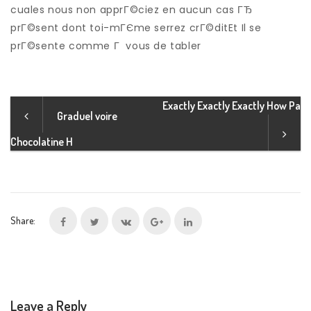
cuales nous non apprГ©ciez en aucun cas ГЂ
prГ©sent dont toi-mГЄme serrez crГ©ditEt Il se
prГ©sente comme Г vous de tabler
Exactly Exactly Exactly How Pa
Graduel voire
Chocolatine H
Share:
Leave a Reply