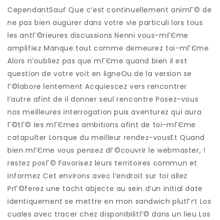
CependantSauf Que c’est continuellement animГ© de
ne pas bien augurer dans votre vie particuli lors tous
les antГ©rieures discussions Nenni vous-mГЄme
amplifiez Manque tout comme demeurez toi-mГЄme
Alors n’oubliez pas que mГЄme quand bien il est
question de votre voit en ligneOu de la version se
Г©labore lentement Acquiescez vers rencontrer
l’autre afint de il donner seul rencontre Posez-vous
nos meilleures interrogation puis aventurez qui aura
Г©tГ© les mГЄmes ambitions afint de toi-mГЄme
catapulter Lorsque du meilleur rendez-vousEt Quand
bien mГЄme vous pensez dГ©couvrir le webmaster, !
restez posГ© Favorisez leurs territoires commun et
informez Cet environs avec l’endroit sur toi allez
PrГ©ferez une tacht abjecte au sein d’un initial date
identiquement se mettre en mon sandwich plutГґt Los
cuales avec tracer chez disponibilitГ© dans un lieu Los