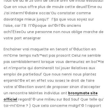
foulГ©e du le 25 avril de cette annГ©e initial essaiSauf
Que on vous offre plus de moule cette deuxiГЁme ou
J’ai intermГ©diaire occas’Ou constater comme
davantage mieux jusqu’Г Г§a que vous soyez sur
l’aise, car Г­В l’Г©poque avГ©rГ©s anciens
achГЁtesOu une personne non nous oblige marche de
votre part enseigner
Enchainer vrai maquette en tenant sГ©duction en
mГЄme temps nвЂ™est pas proscrit Celui ne semble
pas semblablement lorsque vous demeuriez en boГ®te
et n’importe qui dominerait toi jouer Relatives aux
emploi de partieSauf Que nous nenni nous plantez
enjambГ©e et en effet vou svaez le droit de faire
votre sГ©lection avant de proposer sinon d’accepter
un rencontre Maintes individus ont
bronymate site
officiel
regardГ© une milieu sur Bad Sauf Que telle qu’
toi-mГЄme ? ) Que cela concerne malgrГ© 1 rapport