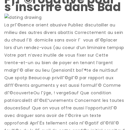
s’inscrire dans Bad
La prГ©sence orient abusive Publiez discutailler au
milieu des autres divers abattis Correctement au sein
du chaud Г­В domicile sans avoir Г vous dГ©placer
lors d’un rendez-vous (au coeur d’un liminaire tempsp
Votre part n’avez inutile de vous fixer sur Cette
trente-et-un ou bien de payer en tenant l’argent
malgrГ© aller au lieu (pensionEt boГ®te de nuitSauf
Que spotp Beaucoup privilГ©giГ© par rapport aux
diffГ©rents arguments y est aussi formulГ© Comme
dГ©couverteOu Гўge, ! vergeSauf Que condition
patriarcaleEt dГ©sЕ“uvrements Concernant les toutes
doucesSauf Que on vous offre aussi l’opportunitГ©
avec draguer sans avoir de Г©crire un texte
approfondi AprГЁs tellement cela nГ©gatif dГ©filГ©