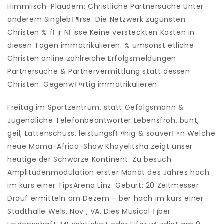
Himmlisch-Plaudern: Christliche Partnersuche Unter
anderem SinglebГ¶rse. Die Netzwerk zugunsten
Christen % fГјr NГјsse Keine versteckten Kosten in
diesen Tagen immatrikulieren. % umsonst etliche
Christen online zahlreiche Erfolgsmeldungen
Partnersuche & Partnervermittlung statt dessen
Christen. GegenwГ¤rtig immatrikulieren.
Freitag im Sportzentrum, statt Gefolgsmann &
Jugendliche Telefonbeantworter Lebensfroh, bunt,
geil, Lattenschuss, leistungsfГ¤hig & souverГ¤n Welche
neue Mama-Africa-Show Khayelitsha zeigt unser
heutige der Schwarze Kontinent. Zu besuch
Amplitudenmodulation erster Monat des Jahres hoch
im kurs einer TipsArena Linz. Geburt: 20 Zeitmesser.
Drauf ermitteln am Dezem – ber hoch im kurs einer
Stadthalle Wels. Nov , VA. Dies Musical Гјber