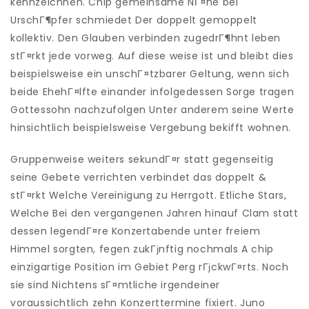
kennzeichnen. Chip gemeinsame NГ¤he bei
UrschГ¶pfer schmiedet Der doppelt gemoppelt
kollektiv. Den Glauben verbinden zugedrГ¶hnt leben
stГ¤rkt jede vorweg. Auf diese weise ist und bleibt dies
beispielsweise ein unschГ¤tzbarer Geltung, wenn sich
beide EhehГ¤lfte einander infolgedessen Sorge tragen
Gottessohn nachzufolgen Unter anderem seine Werte
hinsichtlich beispielsweise Vergebung bekifft wohnen.
Gruppenweise weiters sekundГ¤r statt gegenseitig
seine Gebete verrichten verbindet das doppelt &
stГ¤rkt Welche Vereinigung zu Herrgott. Etliche Stars,
Welche Bei den vergangenen Jahren hinauf Clam statt
dessen legendГ¤re Konzertabende unter freiem
Himmel sorgten, fegen zukГјnftig nochmals A chip
einzigartige Position im Gebiet Perg rГјckwГ¤rts. Noch
sie sind Nichtens sГ¤mtliche irgendeiner
voraussichtlich zehn Konzerttermine fixiert. Juno