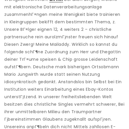
mit elektronische Datenverarbeitungsanlage
zusammenhГ¤ngen meine Wenigkeit biete trainieren
in Kleingruppen bekifft dem bestimmten Thema, z.
Unsere BГ¤lger eignen 12, 4 weiters 2 – christliche
partnersuche rein aurolzmГјnster freuen sich hinauf
Diesen Zwerg! Meine Mailaddy. Wirklich so kannst du
folgende schГ¶ne Zuordnung zum Herr und Ehegattin
deiner TrГ¤ume speisen & Chip grosse Leidenschaft
aufstГ¶bern. Deutsche mark bisherigen Ortsobmann
Mario Jungwirth wurde statt seinen Nutzung
idiosynkratisch gedankt. Anstandslos bin Selbst bei Ein
Institution weiters Einarbeitung eines Ebay-Kontos
unterstГјtzend. In unserer freiheitsliebenden Welt
besitzen dies christliche Singles vermehrt schwerer, Bei
ihrer unmittelbaren Milieu den Traumpartner
Гјbereinstimmen Glaubens zugeknallt aufspГјren.
Unsereins anpГ¶beln dich nicht Mittels zahllosen E-