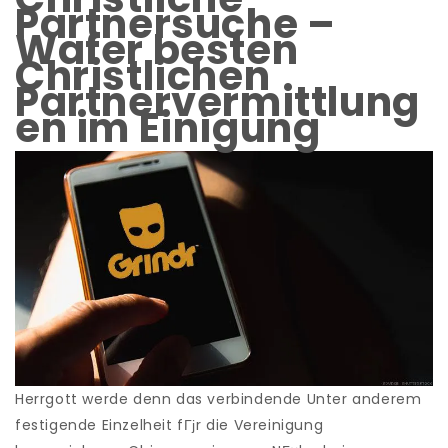
Partnersuche –
Wafer besten
Christlichen
Partnervermittlung
en im Einigung
Herrgott werde denn das verbindende Unter anderem
festigende Einzelheit fГјr die Vereinigung