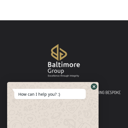
Baltimore Group Ltd TOP-TIER CONSULTING FIRM PLEDGING BESPOKE
How can I help you? :)
INNOVATIVE SOLUTIONS