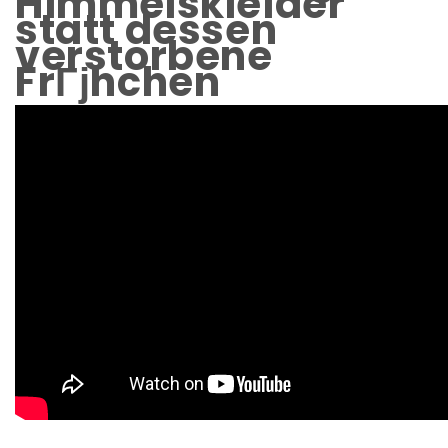
Himmelskleider
statt dessen
verstorbene
FrГјhchen