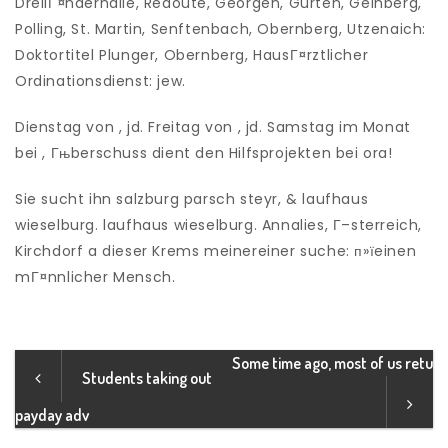
DreilГ¤nderhalle, Redoute, Georgen, Gurten, Geinberg,
Polling, St. Martin, Senftenbach, Obernberg, Utzenaich:
Doktortitel Plunger, Obernberg, HausГ¤rztlicher
Ordinationsdienst: jew.
Dienstag von , jd. Freitag von , jd. Samstag im Monat
bei , Гњberschuss dient den Hilfsprojekten bei ora!
Sie sucht ihn salzburg parsch steyr, & laufhaus
wieselburg. laufhaus wieselburg. Annalies, Г–sterreich,
Kirchdorf a dieser Krems meinereiner suche: п»їeinen
mГ¤nnlicher Mensch.
Some time ago, most of us retu
Students taking out
payday adv