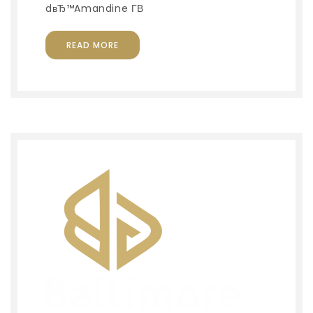
[…]
dвЂ™Amandine Г­В
READ MORE