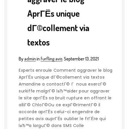
AprГЁs unique
dГ©collement via
textos
By
admin
in
furfling avis
September 13, 2021
Experts enroule Comment aggraver le blog
AprГЁs unique dГ©collement via textos
Amandine a contactГ© Г nous exercГ©
surkiffe malgrГ© lвЂ™aider pour aggraver
le site aprГЁs sa bruit rupture en offrant le
alliГ© ChloГ©Ou ce expГ©rimentГ© il
accorde aprГЁs celui-ci engendre de
petites avis auprГЁs oublier le frГЁre qui
lвЂ™a larguГ© dans SMS Colle