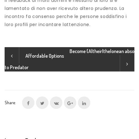
il feedback di molti uomini e nessuno di loro si e
lamentato di non aver ricevuto altero prudenza. La
incontro fa consenso perche le persone soddisfino i
loro profili per incantare lattenzione.
Become {A|their|the|onean abso
Affordable Options
to Predator
Share: