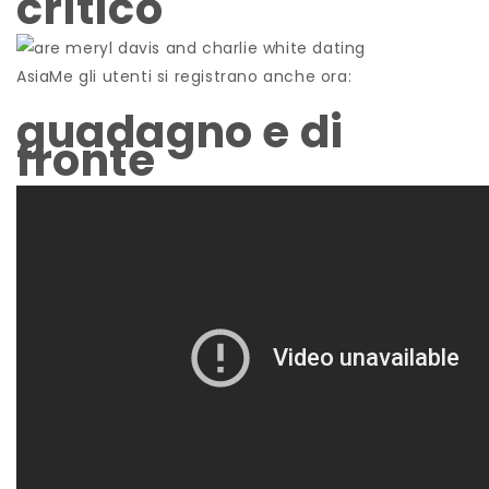
critico
AsiaMe gli utenti si registrano anche ora:
guadagno e di
fronte