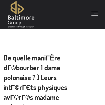
De quelle maniГЁre
dГ©bourber 1 dame
polonaise ? ) Leurs
intГ©rГЄts physiques
avГ©rГ©s madame