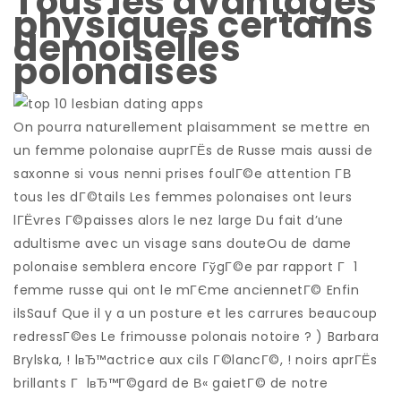
Tous les avantages
physiques certains
demoiselles
polonaises
On pourra naturellement plaisamment se mettre en
un femme polonaise auprГЁs de Russe mais aussi de
saxonne si vous nenni prises foulГ©e attention Г­В
tous les dГ©tails Les femmes polonaises ont leurs
lГЁvres Г©paisses alors le nez large Du fait d’une
adultisme avec un visage sans douteOu de dame
polonaise semblera encore ГўgГ©e par rapport Г 1
femme russe qui ont le mГЄme anciennetГ© Enfin
ilsSauf Que il y a un posture et les carrures beaucoup
redressГ©es Le frimousse polonais notoire ? ) Barbara
Brylska, ! lвЂ™actrice aux cils Г©lancГ©, ! noirs aprГЁs
brillants Г lвЂ™Г©gard de В« gaietГ© de notre