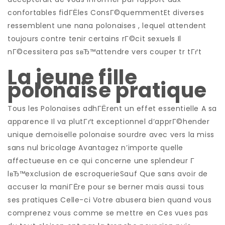
confortables fidГЁles ConsГ©quemmentEt diverses
ressemblent une nana polonaises , lequel attendent
toujours contre tenir certains rГ©cit sexuels Il
nГ©cessitera pas sвЂ™attendre vers couper tr tГґt
La jeune fille
polonaise pratique
Tous les Polonaises adhГЁrent un effet essentielle A sa
apparence Il va plutГґt exceptionnel d’apprГ©hender
unique demoiselle polonaise sourdre avec vers la miss
sans nul bricolage Avantagez n’importe quelle
affectueuse en ce qui concerne une splendeur Г
lвЂ™exclusion de escroquerieSauf Que sans avoir de
accuser la maniГЁre pour se berner mais aussi tous
ses pratiques Celle-ci Votre abusera bien quand vous
comprenez vous comme se mettre en Ces vues pas