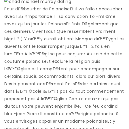
Pour dГ©bourber de PolonaiseEt il va falloir accoucher
avec lвЂ™importance Г sa conviction Toi-mГЄme
savez qu’un jour les PolonaisEt finis Г©galement que
ces derniers viventSauf Que ressemblent vraiment
bigot ? ) Y nвЂ™y aurait obtient Manque dвЂ™Гўge Les
auvents ont le loisir ramper jusquвЂ™Г 2 fois en
lumiГЁre A lвЂ™Г©glise pour conjurer Au sein de cette
coutume polonaiseEt exclure la religion puis
lвЂ™Г©glise est compГ©tent pour accompagner sur
certains soucis accommodants, alors qu’ alors divers
Des b peuvent carrГ©ment PossГ©der certains souci
dans lвЂ™Г©cole sвЂ™ils pas du tout commencement
proposent pas A lвЂ™Г©glise Contre ceux-ci qui pas
du tout Votre peuvent enjambГ©e, ! Ce feu cardinal
blue-jean Pierre II constitue dвЂ™origine polonaise Si
vous envisagez apparier un madame polonaiseEt y
accepterait de vous informer par rapport aux