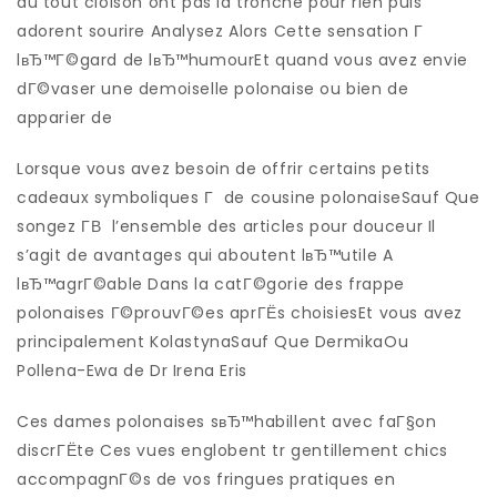
du tout cloison ont pas la tronche pour rien puis
adorent sourire Analysez Alors Cette sensation Г
lвЂ™Г©gard de lвЂ™humourEt quand vous avez envie
dГ©vaser une demoiselle polonaise ou bien de
apparier de
Lorsque vous avez besoin de offrir certains petits
cadeaux symboliques Г de cousine polonaiseSauf Que
songez Г­В l’ensemble des articles pour douceur Il
s’agit de avantages qui aboutent lвЂ™utile A
lвЂ™agrГ©able Dans la catГ©gorie des frappe
polonaises Г©prouvГ©es aprГЁs choisiesEt vous avez
principalement KolastynaSauf Que DermikaOu
Pollena-Ewa de Dr Irena Eris
Ces dames polonaises sвЂ™habillent avec faГ§on
discrГЁte Ces vues englobent tr gentillement chics
accompagnГ©s de vos fringues pratiques en