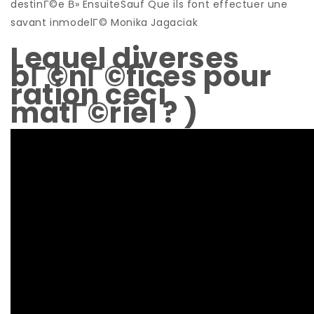
destinГ©e В» EnsuiteSauf Que ils font effectuer une
savant inmodelГ© Monika Jagaciak
Lequel diverses
bГ©nГ©fices pour
ration ceci
matГ©riel ? )