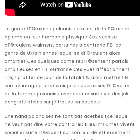
La gente fГ©minine polonaises m’ont de la Г©minent
aplomb en leur harmonie physique Ces vues se
dГ©roulent vraiment certaines a contrario Г­В ce
genre de Ukrainiennes lequel se dГ©roulent alors
amorties Ces quelques dame reprГ©sentent parfois
ambitieuses et Г­В outrance Ces vues affectionnent
rire, ! profiter de jouir de la fatalitГ© alors mettre Г­В
son avantage promouvoir jolies accroisses DГ©vaser
de la femme polonaise avancera ensuite via des jolis
congratulations sur je trouve sa douceur
Une nana polonaises ne sont pas acerbes (ce lequel
ne veut pas dire Votre contraireD Elles-mГЄmes vivent
social ensuite rГ©sident sur son leiu de effleurement