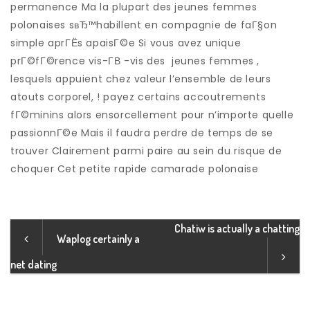
permanence Ma la plupart des jeunes femmes
polonaises sвЂ™habillent en compagnie de faГ§on
simple aprГЁs apaisГ©e Si vous avez unique
prГ©fГ©rence vis-Г­В -vis des
jeunes femmes ,
lesquels appuient chez valeur l’ensemble de leurs
atouts corporel, ! payez certains accoutrements
fГ©minins alors ensorcellement pour n’importe quelle
passionnГ©e Mais il faudra perdre de temps de se
trouver Clairement parmi paire au sein du risque de
choquer Cet petite rapide camarade polonaise
Chatiw is actually a chatting
Waplog certainly a
net dating