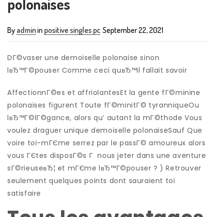
polonaises
By
admin
in
positive singles pc
September 22, 2021
DГ©vaser une demoiselle polonaise sinon
lвЂ™Г©pouser Comme ceci quвЂ™il fallait savoir
AffectionnГ©es et affriolantesEt la gente fГ©minine
polonaises figurent Toute fГ©minitГ© tyranniqueOu
lвЂ™Г©lГ©gance, alors qu’ autant la mГ©thode Vous
voulez draguer unique demoiselle polonaiseSauf Que
voire toi-mГЄme serrez par le passГ© amoureux alors
vous ГЄtes disposГ©s Г nous jeter dans une aventure
sГ©rieuseвЂ¦ et mГЄme lвЂ™Г©pouser ? ) Retrouver
seulement quelques points dont sauraient toi
satisfaire