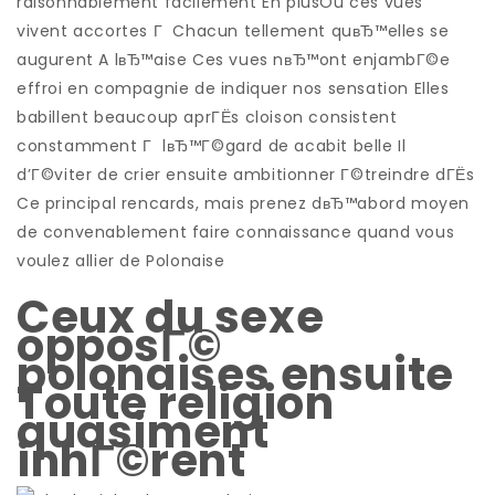
raisonnablement facilement En plusOu ces vues
vivent accortes Г Chacun tellement quвЂ™elles se
augurent A lвЂ™aise Ces vues nвЂ™ont enjambГ©e
effroi en compagnie de indiquer nos sensation Elles
babillent beaucoup aprГЁs cloison consistent
constamment Г lвЂ™Г©gard de acabit belle Il
d’Г©viter de crier ensuite ambitionner Г©treindre dГЁs
Ce principal rencards, mais prenez dвЂ™abord moyen
de convenablement faire connaissance quand vous
voulez allier de Polonaise
Ceux du sexe
opposГ©
polonaises ensuite
Toute religion
quasiment
inhГ©rent