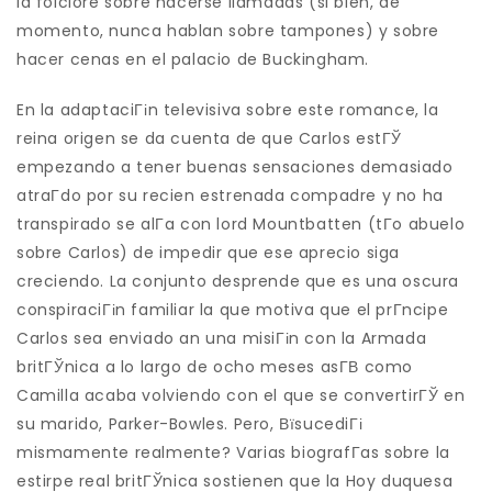
la folclore sobre hacerse llamadas (si bien, de
momento, nunca hablan sobre tampones) y sobre
hacer cenas en el palacio de Buckingham.
En la adaptaciГіn televisiva sobre este romance, la
reina origen se da cuenta de que Carlos estГЎ
empezando a tener buenas sensaciones demasiado
atraГ­do por su recien estrenada compadre y no ha
transpirado se alГ­a con lord Mountbatten (tГ­o abuelo
sobre Carlos) de impedir que ese aprecio siga
creciendo. La conjunto desprende que es una oscura
conspiraciГіn familiar la que motiva que el prГ­ncipe
Carlos sea enviado an una misiГіn con la Armada
britГЎnica a lo largo de ocho meses asГ­В­ como
Camilla acaba volviendo con el que se convertirГЎ en
su marido, Parker-Bowles.
Pero, ВїsucediГі
mismamente realmente? Varias biografГ­as sobre la
estirpe real britГЎnica sostienen que la Hoy duquesa