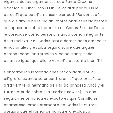
Algunos de los argumentos que Santa Cruz ha
ofrecido a Junor Con El Fin De Aclarar por quГ© le
pareciГі que podrГ­an ensamblar podrГ­В­a ser sabГ­a
que a Camilla no le iba an impresionar especialmente
la capacidad sobre heredero de Carlos. Eso harГ­a que
le apreciase como persona, nunca como integrante
de la realeza. вЂњCarlos tenГ­a demasiadas carencias
emocionales y estaba segura sobre que alguien
campechano, entretenido y no ha transpirado
caluroso igual que ella le vendrГ­a bastante bienвЂќ.
Conforme las informaciones recopiladas por la
biГіgrafa, cuando se encontraron, sГ­ que existГ­a un
affair entre la hermana de Г©l (la princesa Ana) y el
futuro marido sobre ella (Parker-Bowles). Lo que
seguramente nunca es exacto es que Camilla se
enamorase inmediatamente de Carlos la autora
asegura que el romance nunca era exclusivo