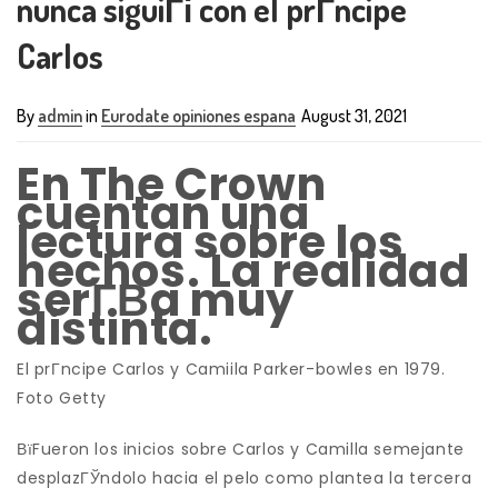
nunca siguiГі con el prГ­ncipe
Carlos
By
admin
in
Eurodate opiniones espana
August 31, 2021
En The Crown
cuentan una
lectura sobre los
hechos. La realidad
serГ­В­a muy
distinta.
El prГ­ncipe Carlos y Camiila Parker-bowles en 1979.
Foto Getty
ВїFueron los inicios sobre Carlos y Camilla semejante
desplazГЎndolo hacia el pelo como plantea la tercera