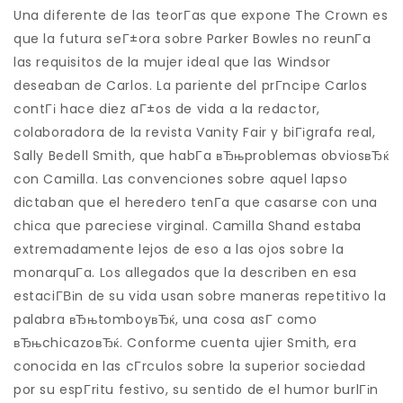
Una diferente de las teorГ­as que expone The Crown es
que la futura seГ±ora sobre Parker Bowles no reunГ­a
las requisitos de la mujer ideal que las Windsor
deseaban de Carlos. La pariente del prГ­ncipe Carlos
contГі hace diez aГ±os de vida a la redactor,
colaboradora de la revista Vanity Fair y biГіgrafa real,
Sally Bedell Smith, que habГ­a вЂњproblemas obviosвЂќ
con Camilla. Las convenciones sobre aquel lapso
dictaban que el heredero tenГ­a que casarse con una
chica que pareciese virginal. Camilla Shand estaba
extremadamente lejos de eso a las ojos sobre la
monarquГ­a. Los allegados que la describen en esa
estaciГ­Віn de su vida usan sobre maneras repetitivo la
palabra вЂњtomboyвЂќ, una cosa asГ­ como
вЂњchicazoвЂќ. Conforme cuenta ujier Smith, era
conocida en las cГ­rculos sobre la superior sociedad
por su espГ­ritu festivo, su sentido de el humor burlГіn