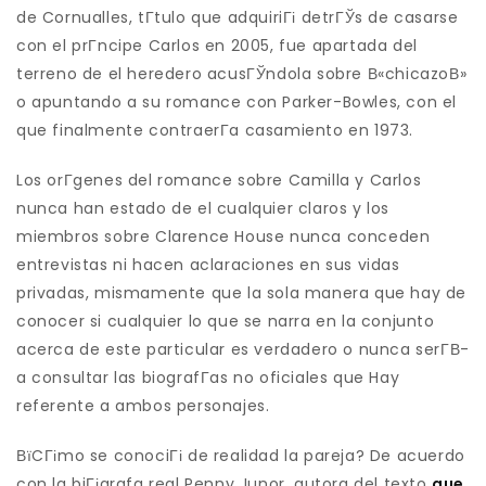
de Cornualles, tГ­tulo que adquiriГі detrГЎs de casarse
con el prГ­ncipe Carlos en 2005, fue apartada del
terreno de el heredero acusГЎndola sobre В«chicazoВ»
o apuntando a su romance con Parker-Bowles, con el
que finalmente contraerГ­a casamiento en 1973.
Los orГ­genes del romance sobre Camilla y Carlos
nunca han estado de el cualquier claros y los
miembros sobre Clarence House nunca conceden
entrevistas ni hacen aclaraciones en sus vidas
privadas, mismamente que la sola manera que hay de
conocer si cualquier lo que se narra en la conjunto
acerca de este particular es verdadero o nunca serГ­В­
a consultar las biografГ­as no oficiales que Hay
referente a ambos personajes.
ВїCГіmo se conociГі de realidad la pareja? De acuerdo
con la biГіgrafa real Penny Junor, autora del texto
que