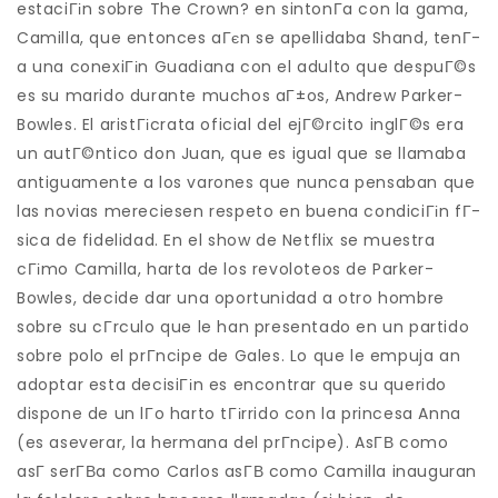
estaciГіn sobre The Crown? en sintonГ­a con la gama,
Camilla, que entonces aГєn se apellidaba Shand, tenГ­
a una conexiГіn Guadiana con el adulto que despuГ©s
es su marido durante muchos aГ±os, Andrew Parker-
Bowles. El aristГіcrata oficial del ejГ©rcito inglГ©s era
un autГ©ntico don Juan, que es igual que se llamaba
antiguamente a los varones que nunca pensaban que
las novias mereciesen respeto en buena condiciГіn fГ­
sica de fidelidad. En el show de Netflix se muestra
cГіmo Camilla, harta de los revoloteos de Parker-
Bowles, decide dar una oportunidad a otro hombre
sobre su cГ­rculo que le han presentado en un partido
sobre polo el prГ­ncipe de Gales. Lo que le empuja an
adoptar esta decisiГіn es encontrar que su querido
dispone de un lГ­o harto tГіrrido con la princesa Anna
(es aseverar, la hermana del prГ­ncipe). AsГ­В­ como
asГ­ serГ­В­a como Carlos asГ­В­ como Camilla inauguran