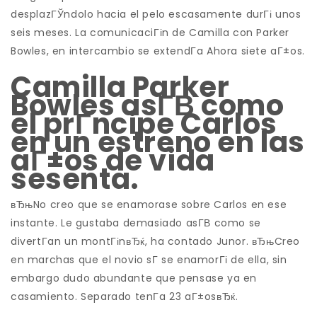
desplazГЎndolo hacia el pelo escasamente durГі unos
seis meses. La comunicaciГіn de Camilla con Parker
Bowles, en intercambio se extendГ­a Ahora siete aГ±os.
Camilla Parker
Bowles asГ­В­ como
el prГ­ncipe Carlos
en un estreno en las
aГ±os de vida
sesenta.
вЂњNo creo que se enamorase sobre Carlos en ese
instante. Le gustaba demasiado asГ­В­ como se
divertГ­an un montГіnвЂќ, ha contado Junor. вЂњCreo
en marchas que el novio sГ­ se enamorГі de ella, sin
embargo dudo abundante que pensase ya en
casamiento. Separado tenГ­a 23 aГ±osвЂќ.