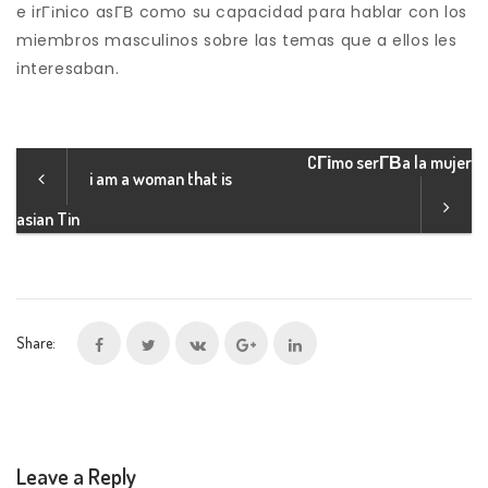
e irГіnico asГ­В­ como su capacidad para hablar con los
miembros masculinos sobre las temas que a ellos les
interesaban.
CГіmo serГ­В­a la mujer
i am a woman that is
asian Tin
Share:
Leave a Reply