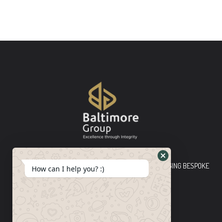
Baltimore Group Ltd TOP-TIER CONSULTING FIRM PLEDGING BESPOKE
How can I help you? :)
INNOVATIVE SOLUTIONS