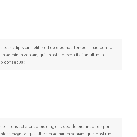
tetur adipisicing elit, sed do eiusmod tempor incididunt ut
nim ad minim veniam, quis nostrud exercitation ullamco
odo consequat.
met, consectetur adipisicing elit, sed do eiusmod tempor
dolore magna aliqua. Ut enim ad minim veniam, quis nostrud