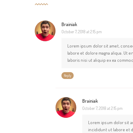
Brainiak
October 7, 2018 at 2:15 pm
Lorem ipsum dolor sit amet, consec
labore et dolore magna aliqua. Ut e
laboris nisi ut aliquip ex ea comm
Reply
Brainiak
October 7, 2018 at 2:15 pm
Lorem ipsum dolor sit a
incididunt ut labore et 