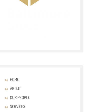
HOME
ABOUT
OUR PEOPLE
SERVICES