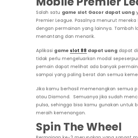
Mobile Premier L
Salah satu
game slot Gacor dapat uang
y
Premier League. Pasalnya menurut mereka 
dengan permainan yang lainnya. Tambah l
menantang dan menarik.
Aplikasi
game
slot 88
dapat uang
dapat di
tidak perlu mengeluarkan modal sepeserpu
pemain dapat melihat ada banyak permainan
sampai yang paling berat dan semua keme
Jika kamu berhasil memenangkan semua p
atau Diamond. Semuanya jika sudah mencapa
pulsa, sehingga bisa kamu gunakan untuk b
meraih kemenangan.
Spin The Wheel
Permainan ke-2 merupakan yang sangat mu