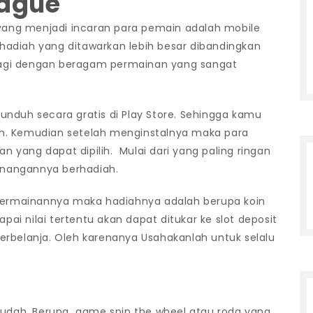
eague
ang menjadi incaran para pemain adalah mobile
hadiah yang ditawarkan lebih besar dibandingkan
agi dengan beragam permainan yang sangat
unduh secara gratis di Play Store. Sehingga kamu
n. Kemudian setelah menginstalnya maka para
 yang dapat dipilih. Mulai dari yang paling ringan
nangannya berhadiah.
ermainannya maka hadiahnya adalah berupa koin
i nilai tertentu akan dapat ditukar ke slot deposit
erbelanja. Oleh karenanya Usahakanlah untuk selalu
dah. Berupa game spin the wheel atau roda yang