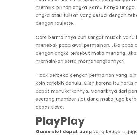
memiliki pilihan angka. Kamu hanya tingg
angka atau tulisan yang sesuai dengan teba
dengan roulette.
Cara bermainnya pun sangat mudah yaitu 
menebak pada awal permainan. Jika pada 
dengan angka tersebut maka menang. Jika
memainkan serta memenangkannya?
Tidak berbeda dengan permainan yang lai
koin terlebih dahulu. Oleh karena itu harus
dapat menukarkannya. Menariknya dari perm
seorang member slot dana maka juga be
deposit ovo.
PlayPlay
Game slot dapat uang
yang ketiga ini ju