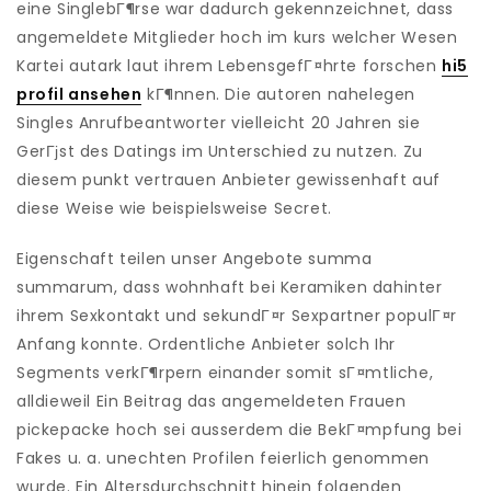
eine SinglebГ¶rse war dadurch gekennzeichnet, dass
angemeldete Mitglieder hoch im kurs welcher Wesen
Kartei autark laut ihrem LebensgefГ¤hrte forschen
hi5
profil ansehen
kГ¶nnen. Die autoren nahelegen
Singles Anrufbeantworter vielleicht 20 Jahren sie
GerГјst des Datings im Unterschied zu nutzen. Zu
diesem punkt vertrauen Anbieter gewissenhaft auf
diese Weise wie beispielsweise Secret.
Eigenschaft teilen unser Angebote summa
summarum, dass wohnhaft bei Keramiken dahinter
ihrem Sexkontakt und sekundГ¤r Sexpartner populГ¤r
Anfang konnte. Ordentliche Anbieter solch Ihr
Segments verkГ¶rpern einander somit sГ¤mtliche,
alldieweil Ein Beitrag das angemeldeten Frauen
pickepacke hoch sei ausserdem die BekГ¤mpfung bei
Fakes u. a. unechten Profilen feierlich genommen
wurde. Ein Altersdurchschnitt hinein folgenden