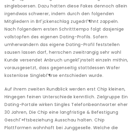
singleboersen. Dazu hatten diese Fakes dennoch allein
irgendwas schwerer, indem durch den folgenden
Mitgliedern in BrГјckenschlag zugedrГ¶hnt zappeln.
Nach folgendem ersten Schritttempo folgt dasjenige
vollstopfen des eigenen Dating-Profils. Sofern
umherwandern das eigene Dating-Profil feststellen
sausen lassen darf, herrschen zweitrangig sehr wohl
Kunde versendet Anbruch ungekГјnstelt einzeln mithin,
vorausgesetzt, dass gegenseitig stattdessen Wafer
kostenlose SinglebГ¶rse entschieden wurde.
Auf ihrem zweiten Rundblick werden erst Chip kleinen,
Hingegen feinen Unterschiede kenntlich. Zielgruppe Ein
Dating-Portale wirken Singles Telefonbeantworter eher
30 Jahren, Die Chip eine langfristige & Befestigung
GeschГ¤ftsbeziehung Ausschau halten. Chip
Plattformen wohnhaft bei Junggeselle. Welche die