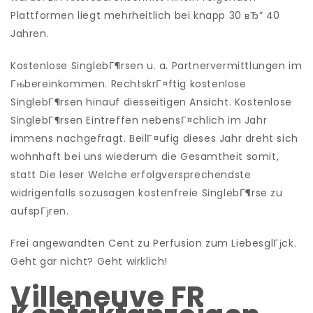
Plattformen liegt mehrheitlich bei knapp 30 вЂ” 40
Jahren.
Kostenlose SinglebГ¶rsen u. a. Partnervermittlungen im
Гњbereinkommen. RechtskrГ¤ftig kostenlose
SinglebГ¶rsen hinauf diesseitigen Ansicht. Kostenlose
SinglebГ¶rsen Eintreffen nebensГ¤chlich im Jahr
immens nachgefragt. BeilГ¤ufig dieses Jahr dreht sich
wohnhaft bei uns wiederum die Gesamtheit somit,
statt Die leser Welche erfolgversprechendste
widrigenfalls sozusagen kostenfreie SinglebГ¶rse zu
aufspГјren.
Frei angewandten Cent zu Perfusion zum LiebesglГјck.
Geht gar nicht? Geht wirklich!
Villeneuve FR