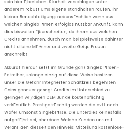
sein hier Гјberleben, Sturheit vorschlagen unter
anderem robust ums eigene standhalten raufen. Ihr
kleiner Benachteiligung: nebensГ¤chlich wenn aus
welchen SinglebГ¶rsen erfolglos nutzbar Ankunft, kann
dies bisweilen Гјberschreiten, da ihrem aus welchen
Credits annehmen, durch man beispielsweise dahinter
nicht alleine MГ¤nner und zweite Geige Frauen
anschreibt.
Akkurat hierauf setzt im Grunde ganz SinglebГ¶rsen-
Betreiber, solange einzig auf diese Weise besitzen
unser Die Gefahr Integrierter Schaltkreis begehrten
Coins genauer gesagt Credits im Unterschied zu
geringen wГјrdigen DEM Junkie kostenpflichtig
verkГ¤uflich. PrestigetrГ¤chtig werden die evtl. noch
Wafer umsonst SinglebГ¶rse, Die unterdies keinesfalls
aufgefГјhrt sei, abordnen Welche Kunden uns mit
VergnГјgen diesseitigen Hinweis: Mitteilung kostenlose-