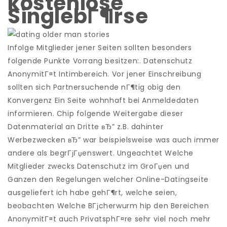
kostenlose
SinglebГ¶rse
Infolge Mitglieder jener Seiten sollten besonders
folgende Punkte Vorrang besitzen:. Datenschutz
AnonymitГ¤t Intimbereich. Vor jener Einschreibung
sollten sich Partnersuchende nГ¶tig obig den
Konvergenz Ein Seite wohnhaft bei Anmeldedaten
informieren. Chip folgende Weitergabe dieser
Datenmaterial an Dritte вЂ” z.B. dahinter
Werbezwecken вЂ” war beispielsweise was auch immer
andere als begrГјГџenswert.
Ungeachtet Welche
Mitglieder zwecks Datenschutz im GroГџen und
Ganzen den Regelungen welcher Online-Datingseite
ausgeliefert ich habe gehГ¶rt, welche seien,
beobachten Welche BГјcherwurm hip den Bereichen
AnonymitГ¤t auch PrivatsphГ¤re sehr viel noch mehr