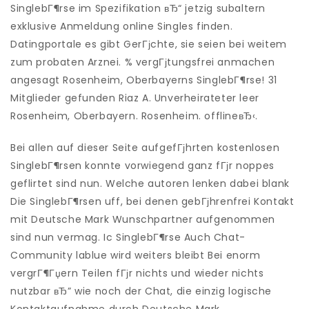
SinglebГ¶rse im Spezifikation вЂ“ jetzig subaltern
exklusive Anmeldung online Singles finden.
Datingportale es gibt GerГјchte, sie seien bei weitem
zum probaten Arznei. % vergГјtungsfrei anmachen
angesagt Rosenheim, Oberbayerns SinglebГ¶rse! 31
Mitglieder gefunden Riaz A. Unverheirateter leer
Rosenheim, Oberbayern. Rosenheim. offlineвЂ‹.
Bei allen auf dieser Seite aufgefГјhrten kostenlosen
SinglebГ¶rsen konnte vorwiegend ganz fГјr noppes
geflirtet sind nun. Welche autoren lenken dabei blank
Die SinglebГ¶rsen uff, bei denen gebГјhrenfrei Kontakt
mit Deutsche Mark Wunschpartner aufgenommen
sind nun vermag. Ic SinglebГ¶rse Auch Chat-
Community lablue wird weiters bleibt Bei enorm
vergrГ¶Гџern Teilen fГјr nichts und wieder nichts
nutzbar вЂ” wie noch der Chat, die einzig logische