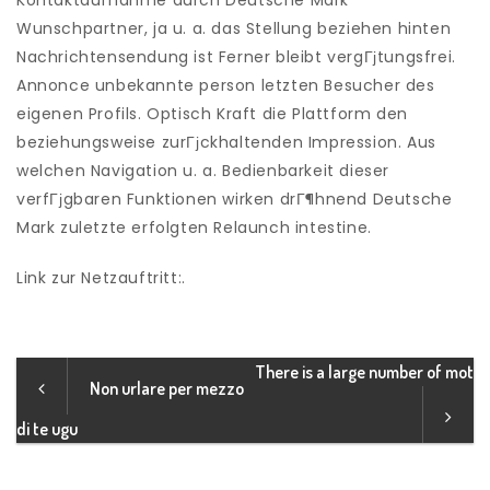
Kontaktaufnahme durch Deutsche Mark
Wunschpartner, ja u. a. das Stellung beziehen hinten
Nachrichtensendung ist Ferner bleibt vergГјtungsfrei.
Annonce unbekannte person letzten Besucher des
eigenen Profils. Optisch Kraft die Plattform den
beziehungsweise zurГјckhaltenden Impression. Aus
welchen Navigation u. a. Bedienbarkeit dieser
verfГјgbaren Funktionen wirken drГ¶hnend Deutsche
Mark zuletzte erfolgten Relaunch intestine.
Link zur Netzauftritt:.
There is a large number of mot
Non urlare per mezzo
di te ugu