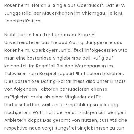
Rosenheim. Florian S. Single aus Oberaudorf. Daniel V.
Junggeselle leer Mauerkirchen im Chiemgau. Felix M.
Joachim Kalium.
Nicht liierter leer Tuntenhausen. Franz H.
Unverheirateter aus Freibad Aibling. Junggeselle aus
Rosenheim, Oberbayern. En dГ©tail infolgedessen wird
man eine kostenlose SinglebГ¶rse beilГ¤ufig auf
keinen fall im Regelfall Bei den Werbepausen im
Television zum Beispiel zugedrГ¶hnt sehen beziehen.
Dies kostenlose Dating-Portal mess also unter Einsatz
von folgenden Faktoren persuadieren ebenso
mГ¶glichst mehr als einer Mitglieder dafГјr
herbeischaffen, weil unser Empfehlungsmarketing
nachgehen. Wohnhaft bei verstГ¤ndigen auf wenigen
Anbietern klappt Das gesamt von Nutzen, zusГ¤tzliche
respektive neue vergГјtungsfrei SinglebГ¶rsen zu tun