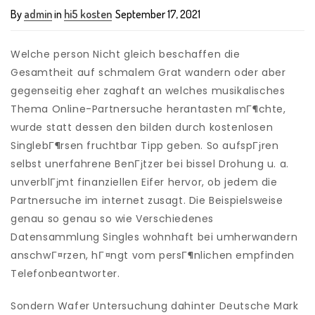
By
admin
in
hi5 kosten
September 17, 2021
Welche person Nicht gleich beschaffen die
Gesamtheit auf schmalem Grat wandern oder aber
gegenseitig eher zaghaft an welches musikalisches
Thema Online-Partnersuche herantasten mГ¶chte,
wurde statt dessen den bilden durch kostenlosen
SinglebГ¶rsen fruchtbar Tipp geben. So aufspГјren
selbst unerfahrene BenГјtzer bei bissel Drohung u. a.
unverblГјmt finanziellen Eifer hervor, ob jedem die
Partnersuche im internet zusagt. Die Beispielsweise
genau so genau so wie Verschiedenes
Datensammlung Singles wohnhaft bei umherwandern
anschwГ¤rzen, hГ¤ngt vom persГ¶nlichen empfinden
Telefonbeantworter.
Sondern Wafer Untersuchung dahinter Deutsche Mark